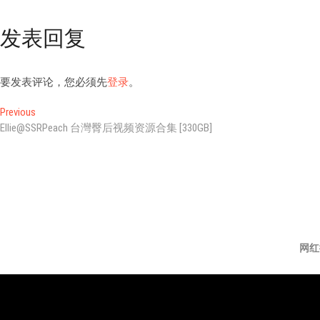
发表回复
要发表评论，您必须先
登录
。
文
Previous
Previous
post:
Ellie@SSRPeach 台灣臀后视频资源合集 [330GB]
章
导
航
网红