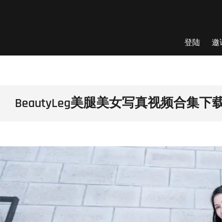
Skip
to
content
登陆
邀
BeautyLeg美腿美女写真视频合集下载14